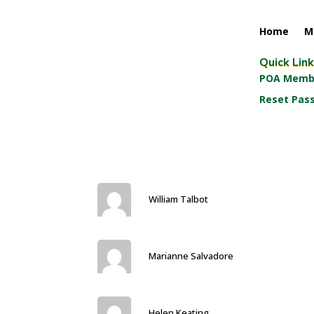
Home
M
Quick Lin
POA Membe
Reset Pas
William Talbot
Marianne Salvadore
Helen Keating