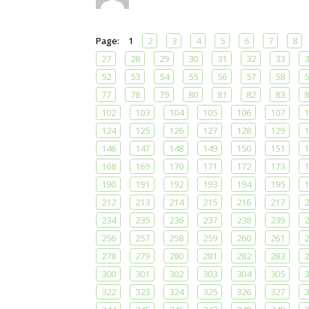
Page:
1
2
3
4
5
6
7
8
27
28
29
30
31
32
33
3
52
53
54
55
56
57
58
5
77
78
79
80
81
82
83
8
102
103
104
105
106
107
1
124
125
126
127
128
129
1
146
147
148
149
150
151
1
168
169
170
171
172
173
1
190
191
192
193
194
195
1
212
213
214
215
216
217
2
234
235
236
237
238
239
2
256
257
258
259
260
261
2
278
279
280
281
282
283
2
300
301
302
303
304
305
3
322
323
324
325
326
327
3