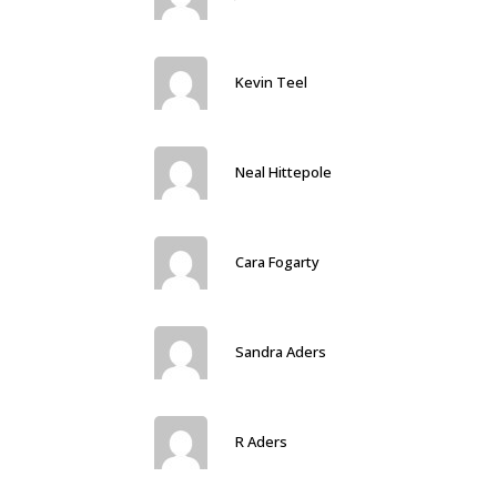
Kevin Teel
Neal Hittepole
Cara Fogarty
Sandra Aders
R Aders