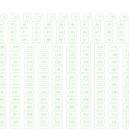
9
10
11
12
13
14
15
16
17
18
19
4
35
36
37
38
39
40
41
42
43
44
9
60
61
62
63
64
65
66
67
68
69
4
85
86
87
88
89
90
91
92
93
94
08
109
110
111
112
113
114
115
116
11
30
131
132
133
134
135
136
137
138
13
52
153
154
155
156
157
158
159
160
16
74
175
176
177
178
179
180
181
182
18
96
197
198
199
200
201
202
203
204
20
18
219
220
221
222
223
224
225
226
22
40
241
242
243
244
245
246
247
248
24
62
263
264
265
266
267
268
269
270
27
84
285
286
287
288
289
290
291
292
29
06
307
308
309
310
311
312
313
314
31
28
329
330
331
332
333
334
335
336
33