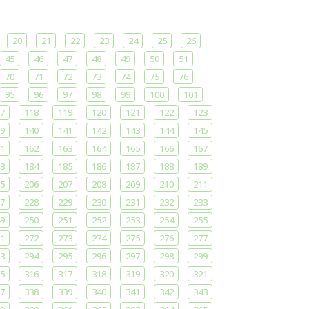
20
21
22
23
24
25
26
45
46
47
48
49
50
51
70
71
72
73
74
75
76
95
96
97
98
99
100
101
7
118
119
120
121
122
123
9
140
141
142
143
144
145
1
162
163
164
165
166
167
3
184
185
186
187
188
189
5
206
207
208
209
210
211
7
228
229
230
231
232
233
9
250
251
252
253
254
255
1
272
273
274
275
276
277
3
294
295
296
297
298
299
5
316
317
318
319
320
321
7
338
339
340
341
342
343