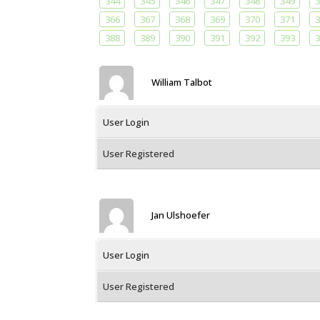
344
345
346
347
348
349
3
366
367
368
369
370
371
3
388
389
390
391
392
393
3
William Talbot
User Login
User Registered
Jan Ulshoefer
User Login
User Registered