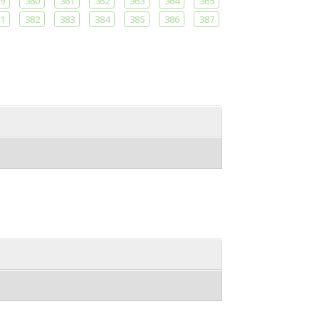
9
360
361
362
363
364
365
1
382
383
384
385
386
387