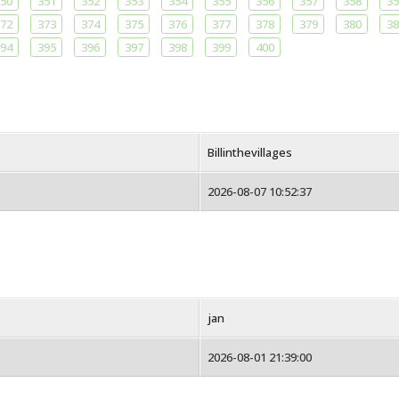
50
351
352
353
354
355
356
357
358
35
72
373
374
375
376
377
378
379
380
38
94
395
396
397
398
399
400
Billinthevillages
2026-08-07 10:52:37
jan
2026-08-01 21:39:00