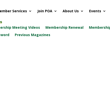
ember Services
Join POA
About Us
Events
ks
rship Meeting Videos
Membership Renewal
Membership
sword
Previous Magazines