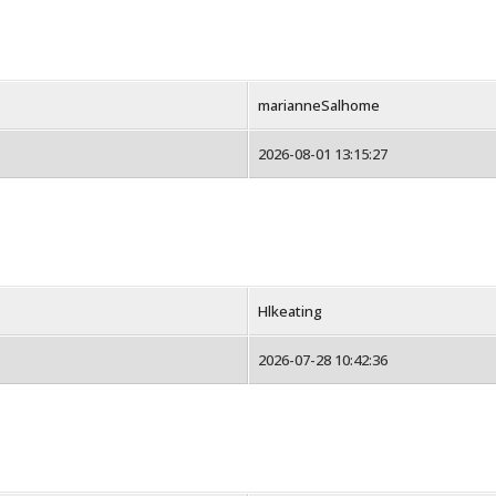
marianneSalhome
2026-08-01 13:15:27
Hlkeating
2026-07-28 10:42:36